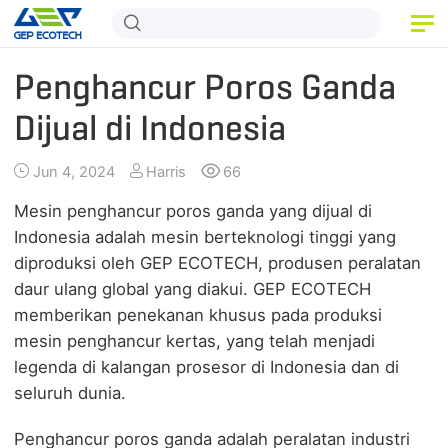
BERANDA
Penghancur Poros Ganda
PRODUK
Dijual di Indonesia
APLIKASI
Jun 4, 2024
Harris
66
RILIS
Mesin penghancur poros ganda yang dijual di
Indonesia adalah mesin berteknologi tinggi yang
TENTANG KAMI
diproduksi oleh GEP ECOTECH, produsen peralatan
daur ulang global yang diakui. GEP ECOTECH
HUBUNGI KAMI
memberikan penekanan khusus pada produksi
mesin penghancur kertas, yang telah menjadi
legenda di kalangan prosesor di Indonesia dan di
seluruh dunia.
Penghancur poros ganda adalah peralatan industri