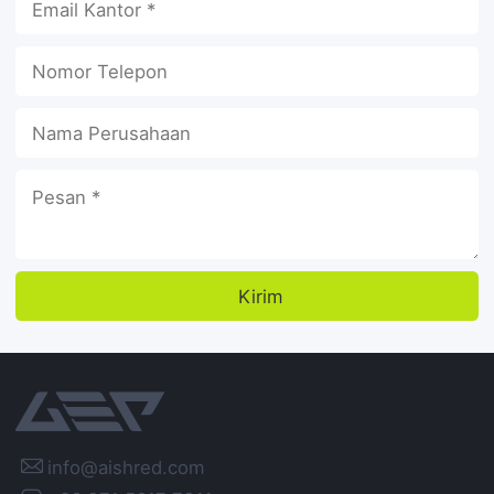
Kirim

info@aishred.com